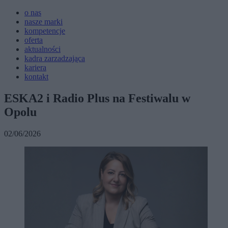
o nas
nasze marki
kompetencje
oferta
aktualności
kadra zarzadzająca
kariera
kontakt
ESKA2 i Radio Plus na Festiwalu w
Opolu
02/06/2026